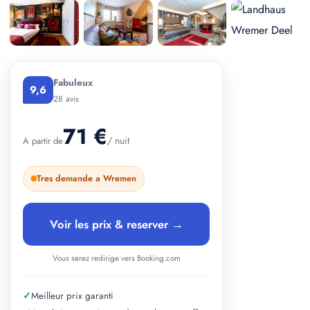
+ 2 photos
Fabuleux
9,6
28 avis
71 €
/ nuit
A partir de
Tres demande a Wremen
Voir les prix & reserver →
Vous serez redirige vers Booking.com
✓
Meilleur prix garanti