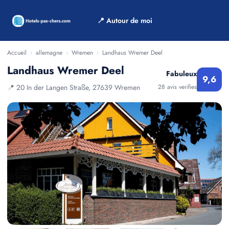
📍 Autour de moi
Accueil
›
allemagne
›
Wremen
›
Landhaus Wremer Deel
Landhaus Wremer Deel
Fabuleux
9,6
📍 20 In der Langen Straße, 27639 Wremen
28 avis verifies