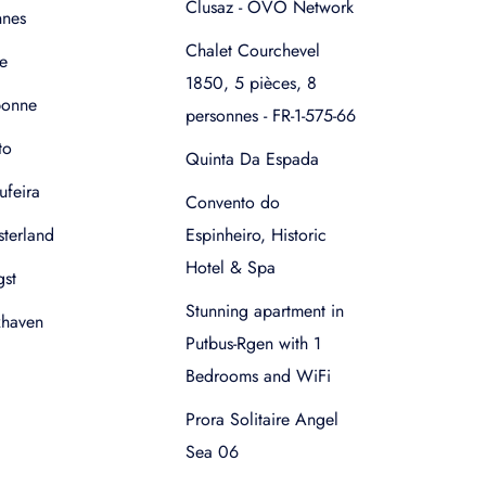
Clusaz - OVO Network
nnes
Chalet Courchevel
e
1850, 5 pièces, 8
bonne
personnes - FR-1-575-66
to
Quinta Da Espada
ufeira
Convento do
terland
Espinheiro, Historic
Hotel & Spa
gst
Stunning apartment in
xhaven
Putbus-Rgen with 1
Bedrooms and WiFi
Prora Solitaire Angel
Sea 06