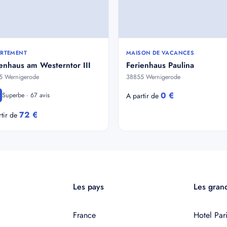
RTEMENT
MAISON DE VACANCES
enhaus am Westerntor III
Ferienhaus Paulina
5 Wernigerode
38855 Wernigerode
0 €
Superbe · 67 avis
A partir de
72 €
rtir de
Les pays
Les grand
France
Hotel Pari