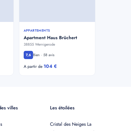
APPARTEMENTS
Apartment Haus Brüchert
38855 Wernigerode
Bien · 58 avis
7,6
104 €
A partir de
es villes
Les étoilées
s
Cristal des Neiges La