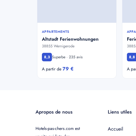
APPARTEMENTS
APPA
Altstadt Ferienwohnungen
Feri
38855 Wernigerode
3885
Superbe · 235 avis
8,3
8,8
79 €
A partir de
A pa
Apropos de nous
Liens utiles
Hotels-pas-chers.com est
Accueil