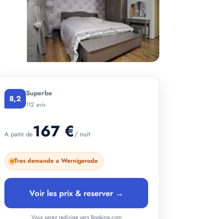
+ 2 photos
Superbe
8,2
112 avis
167 €
/ nuit
A partir de
Tres demande a Wernigerode
Voir les prix & reserver →
Vous serez redirige vers Booking.com