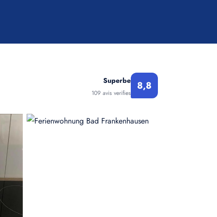
Superbe
8,8
109 avis verifies