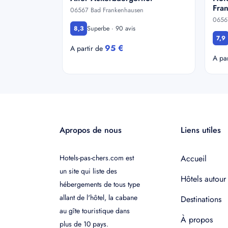
Fra
06567 Bad Frankenhausen
0656
Superbe · 90 avis
8,3
7,9
95 €
A partir de
A pa
Apropos de nous
Liens utiles
Hotels-pas-chers.com est
Accueil
un site qui liste des
Hôtels autour
hébergements de tous type
allant de l'hôtel, la cabane
Destinations
au gîte touristique dans
À propos
plus de 10 pays.