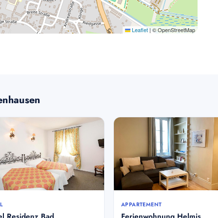
Leaflet
|
© OpenStreetMap
kenhausen
L
APPARTEMENT
el Residenz Bad
Ferienwohnung Helmis