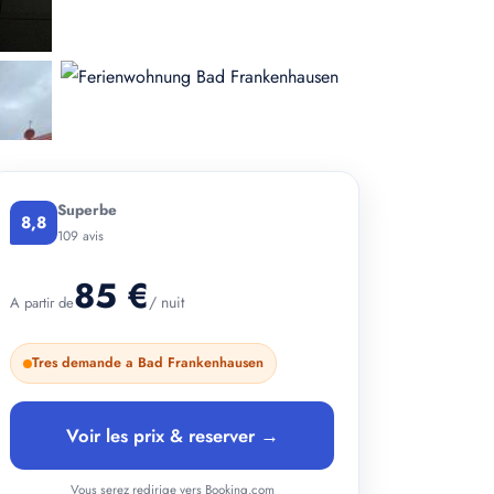
Superbe
8,8
109 avis
85 €
/ nuit
A partir de
Tres demande a Bad Frankenhausen
Voir les prix & reserver →
+ 4 photos
Vous serez redirige vers Booking.com