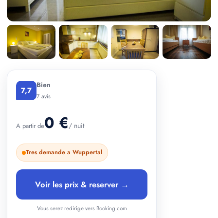
+ 3 photos
Bien
7,7
7 avis
0 €
/ nuit
A partir de
Tres demande a Wuppertal
Voir les prix & reserver →
Vous serez redirige vers Booking.com