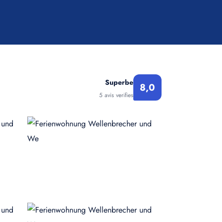
Superbe
8,0
5 avis verifies