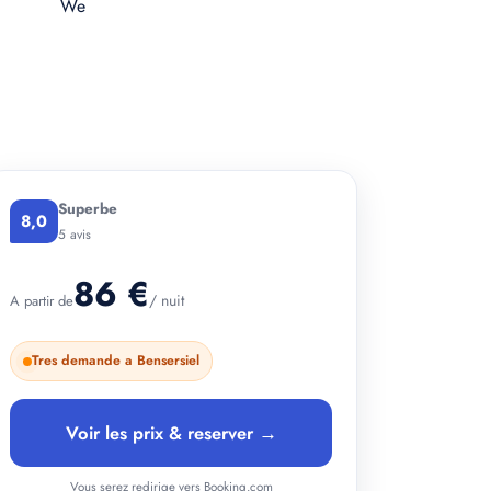
+ 2 photos
Superbe
8,0
5 avis
86 €
/ nuit
A partir de
Tres demande a Bensersiel
Voir les prix & reserver →
Vous serez redirige vers Booking.com