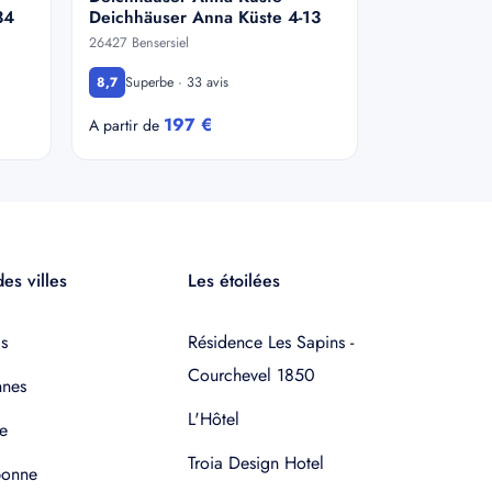
34
Deichhäuser Anna Küste 4-13
26427 Bensersiel
Superbe · 33 avis
8,7
197 €
A partir de
es villes
Les étoilées
s
Résidence Les Sapins -
Courchevel 1850
nnes
L'Hôtel
e
Troia Design Hotel
bonne