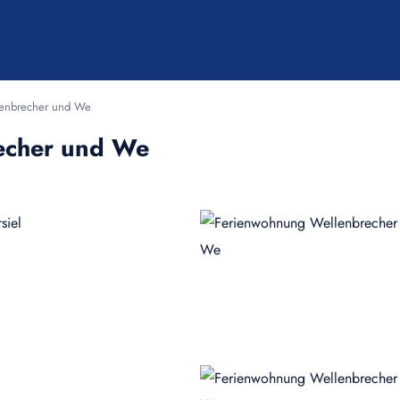
enbrecher und We
echer und We