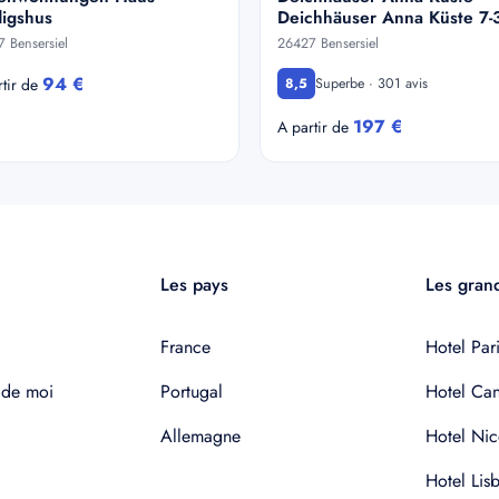
digshus
Deichhäuser Anna Küste 7-
 Bensersiel
26427 Bensersiel
94 €
Superbe · 301 avis
rtir de
8,5
197 €
A partir de
Les pays
Les grand
France
Hotel Pari
 de moi
Portugal
Hotel Ca
Allemagne
Hotel Nic
Hotel Lis