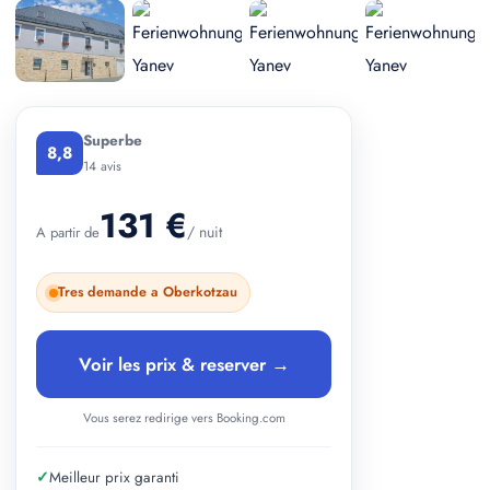
+ 2 photos
Superbe
8,8
14 avis
131 €
/ nuit
A partir de
Tres demande a Oberkotzau
Voir les prix & reserver →
Vous serez redirige vers Booking.com
✓
Meilleur prix garanti