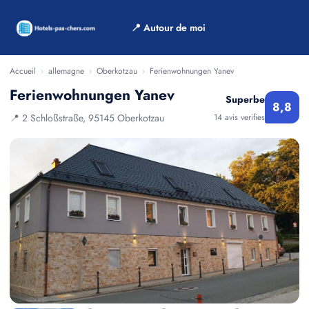
📍 Autour de moi
Accueil
›
allemagne
›
Oberkotzau
›
Ferienwohnungen Yanev
Ferienwohnungen Yanev
Superbe
8,8
📍 2 Schloßstraße, 95145 Oberkotzau
14 avis verifies