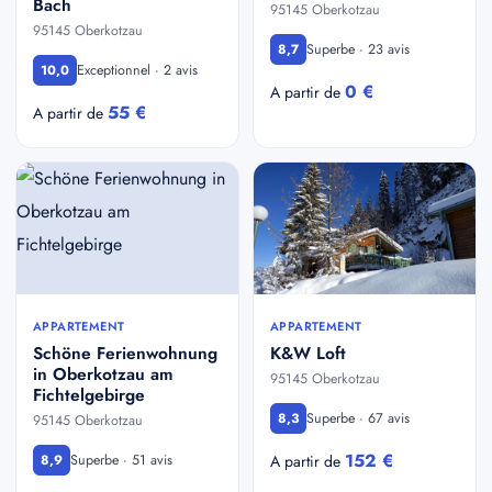
Bach
95145 Oberkotzau
95145 Oberkotzau
Superbe · 23 avis
8,7
Exceptionnel · 2 avis
10,0
0 €
A partir de
55 €
A partir de
APPARTEMENT
APPARTEMENT
Schöne Ferienwohnung
K&W Loft
in Oberkotzau am
95145 Oberkotzau
Fichtelgebirge
Superbe · 67 avis
8,3
95145 Oberkotzau
152 €
Superbe · 51 avis
8,9
A partir de