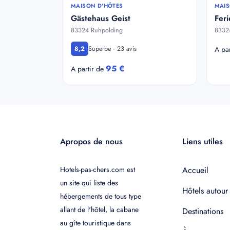
MAISON D'HÔTES
MAIS
Gästehaus Geist
Feri
83324 Ruhpolding
8332
Superbe · 23 avis
8,2
A pa
95 €
A partir de
Apropos de nous
Liens utiles
Hotels-pas-chers.com est
Accueil
un site qui liste des
Hôtels autour
hébergements de tous type
allant de l'hôtel, la cabane
Destinations
au gîte touristique dans