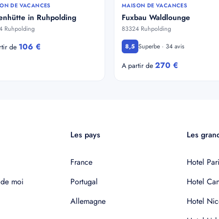
ON DE VACANCES
MAISON DE VACANCES
enhütte in Ruhpolding
Fuxbau Waldlounge
4 Ruhpolding
83324 Ruhpolding
106 €
Superbe · 34 avis
rtir de
8,5
270 €
A partir de
Les pays
Les grand
France
Hotel Pari
 de moi
Portugal
Hotel Ca
Allemagne
Hotel Nic