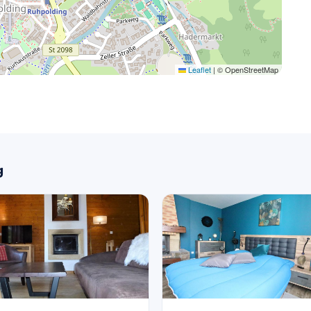
Leaflet
|
© OpenStreetMap
g