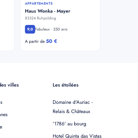
APPARTEMENTS
Haus Wonka - Mayer
83324 Ruhpolding
Fabuleux · 250 avis
9,0
50 €
A partir de
es villes
Les étoilées
s
Domaine d'Auriac -
Relais & Châteaux
nnes
'1786' au bourg
e
Hotel Quinta das Vistas