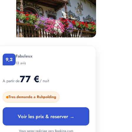
+ 2 photos
Fabuleux
9,2
13 avis
77 €
/ nuit
A partir de
Tres demande a Ruhpolding
Voir les prix & reserver →
Vous serez redirige vers Booking.com