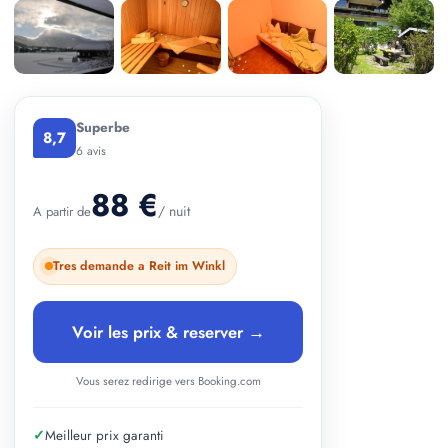
+ 2 photos
Superbe
8,7
6 avis
88 €
/ nuit
A partir de
Tres demande a Reit im Winkl
Voir les prix & reserver →
Vous serez redirige vers Booking.com
✓
Meilleur prix garanti