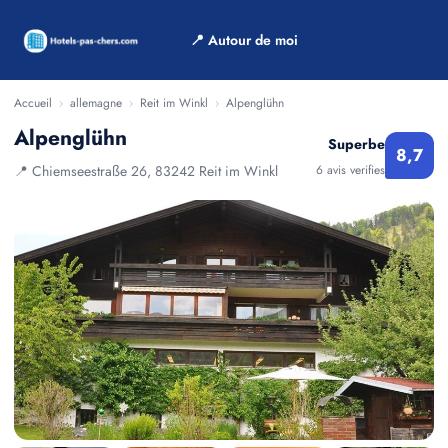
📍 Autour de moi
Accueil
›
allemagne
›
Reit im Winkl
›
Alpenglühn
Alpenglühn
Superbe
8,7
📍 Chiemseestraße 26, 83242 Reit im Winkl
6 avis verifies