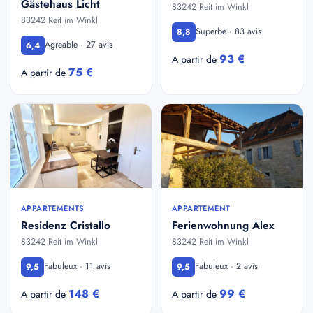
Gästehaus Licht
83242 Reit im Winkl
83242 Reit im Winkl
Superbe · 83 avis
8,8
Agreable · 27 avis
6,4
93 €
A partir de
75 €
A partir de
APPARTEMENTS
APPARTEMENT
Residenz Cristallo
Ferienwohnung Alex
83242 Reit im Winkl
83242 Reit im Winkl
Fabuleux · 11 avis
Fabuleux · 2 avis
9,5
9,5
148 €
99 €
A partir de
A partir de