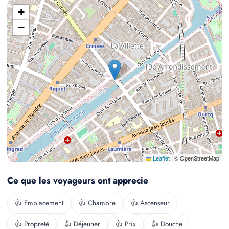
+
−
Leaflet
|
© OpenStreetMap
Ce que les voyageurs ont apprecie
👍 Emplacement
👍 Chambre
👍 Ascenseur
👍 Propreté
👍 Déjeuner
👍 Prix
👍 Douche