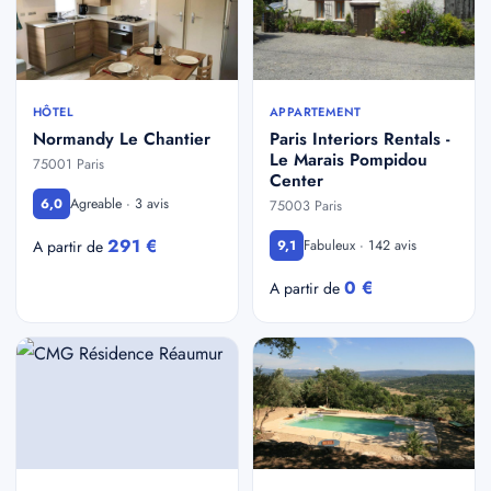
HÔTEL
APPARTEMENT
Normandy Le Chantier
Paris Interiors Rentals -
Le Marais Pompidou
75001 Paris
Center
Agreable · 3 avis
6,0
75003 Paris
291 €
Fabuleux · 142 avis
A partir de
9,1
0 €
A partir de