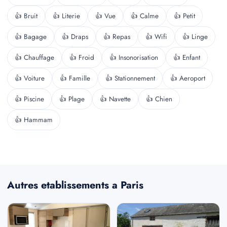
👍 Bruit
👍 Literie
👍 Vue
👍 Calme
👍 Petit
👍 Bagage
👍 Draps
👍 Repas
👍 Wifi
👍 Linge
👍 Chauffage
👍 Froid
👍 Insonorisation
👍 Enfant
👍 Voiture
👍 Famille
👍 Stationnement
👍 Aeroport
👍 Piscine
👍 Plage
👍 Navette
👍 Chien
👍 Hammam
Autres etablissements a Paris