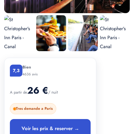
+ 2 photos
Bien
7,3
4636 avis
26 €
/ nuit
A partir de
Tres demande a Paris
Voir les prix & reserver →