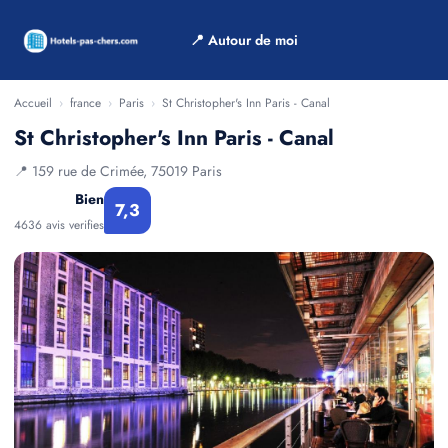
📍 Autour de moi
Accueil
›
france
›
Paris
›
St Christopher's Inn Paris - Canal
St Christopher's Inn Paris - Canal
📍 159 rue de Crimée, 75019 Paris
Bien
7,3
4636 avis verifies