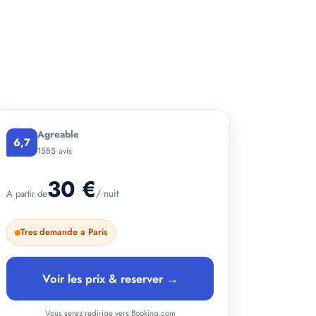
+ 2 photos
Agreable
6,7
1585 avis
30 €
/ nuit
A partir de
Tres demande a Paris
Voir les prix & reserver →
Vous serez redirige vers Booking.com