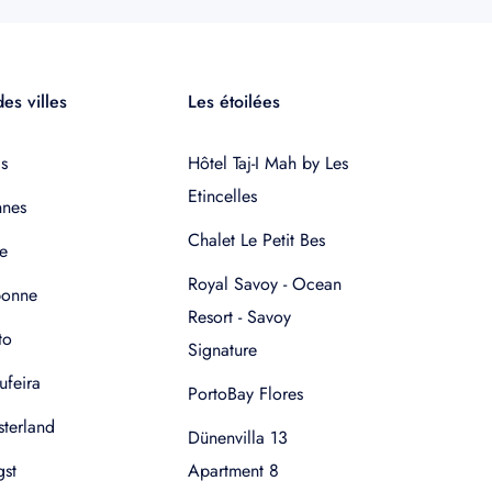
es villes
Les étoilées
s
Hôtel Taj-I Mah by Les
Etincelles
nnes
Chalet Le Petit Bes
e
Royal Savoy - Ocean
bonne
Resort - Savoy
to
Signature
ufeira
PortoBay Flores
terland
Dünenvilla 13
gst
Apartment 8