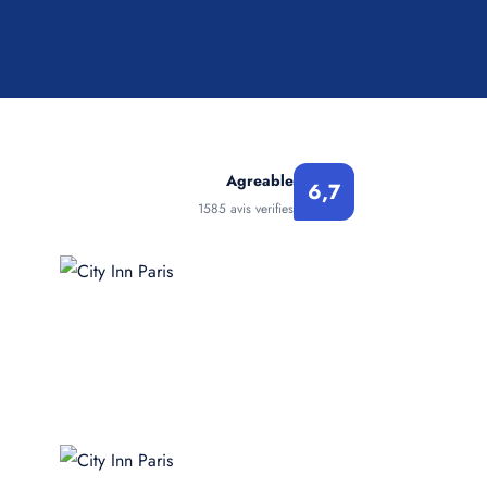
Agreable
6,7
1585 avis verifies