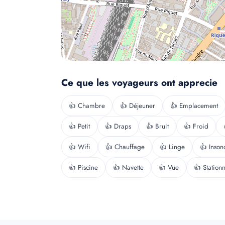
Ce que les voyageurs ont apprecie
👍 Chambre
👍 Déjeuner
👍 Emplacement
👍 Petit
👍 Draps
👍 Bruit
👍 Froid
👍 Wifi
👍 Chauffage
👍 Linge
👍 Inson
👍 Piscine
👍 Navette
👍 Vue
👍 Station