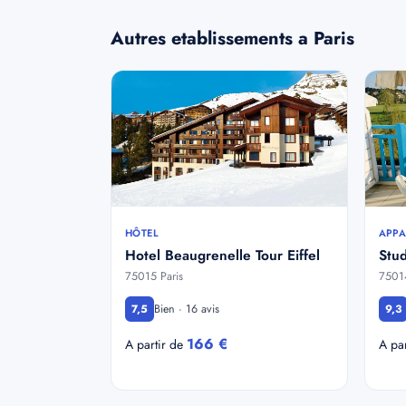
Autres etablissements a Paris
HÔTEL
APPA
Hotel Beaugrenelle Tour Eiffel
Stu
75015 Paris
75014
Bien · 16 avis
7,5
9,3
166 €
A partir de
A pa