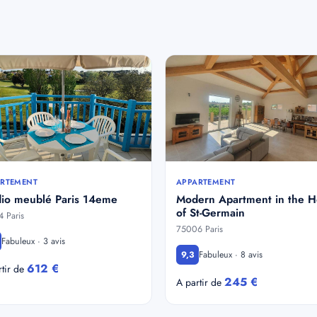
RTEMENT
APPARTEMENT
dio meublé Paris 14eme
Modern Apartment in the H
of St-Germain
 Paris
75006 Paris
Fabuleux · 3 avis
Fabuleux · 8 avis
9,3
612 €
rtir de
245 €
A partir de