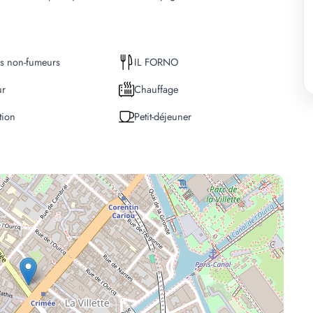
s non-fumeurs
IL FORNO
ur
Chauffage
tion
Petit-déjeuner