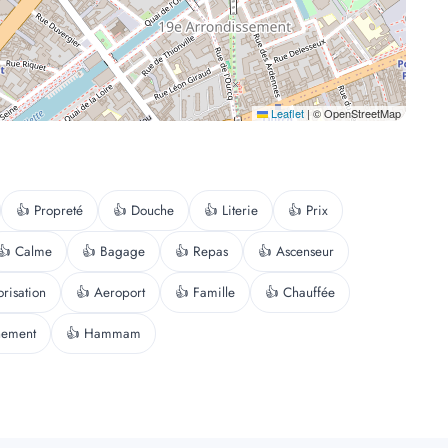
Leaflet
|
© OpenStreetMap
👍 Propreté
👍 Douche
👍 Literie
👍 Prix
👍 Calme
👍 Bagage
👍 Repas
👍 Ascenseur
orisation
👍 Aeroport
👍 Famille
👍 Chauffée
nement
👍 Hammam