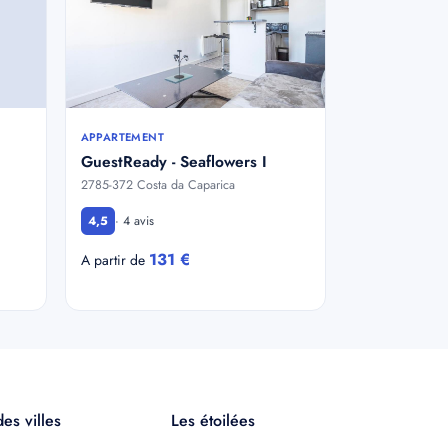
APPARTEMENT
GuestReady - Seaflowers I
2785-372 Costa da Caparica
· 4 avis
4,5
131 €
A partir de
es villes
Les étoilées