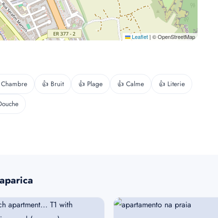
Leaflet
|
© OpenStreetMap
 Chambre
👍 Bruit
👍 Plage
👍 Calme
👍 Literie
Douche
Caparica