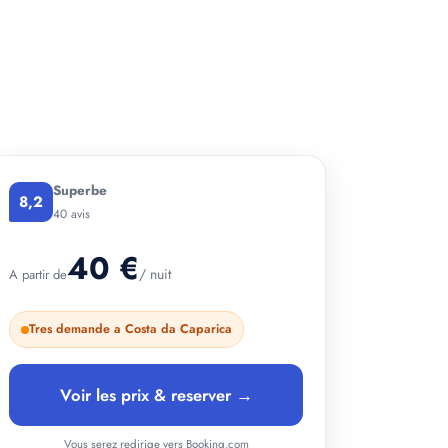
+ 4 photos
Superbe
8,2
40 avis
40 €
/ nuit
A partir de
Tres demande a Costa da Caparica
Voir les prix & reserver →
Vous serez redirige vers Booking.com