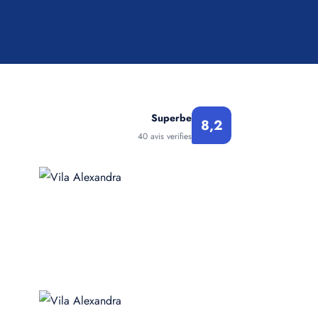
Superbe
8,2
40 avis verifies