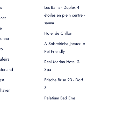
s
Les Bains - Duplex 4
étoiles en plein centre -
nnes
sauna
e
Hotel de Crillon
bonne
A Sobreirinha Jacuzzi e
to
Pet Friendly
ufeira
Real Marina Hotel &
terland
Spa
gst
Frische Brise 23 - Dorf
3
xhaven
Palatium Bad Ems