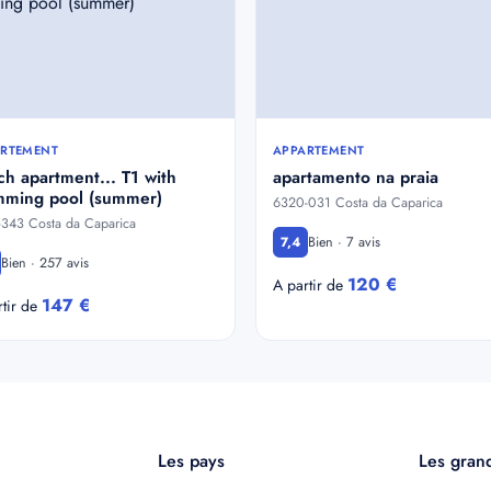
RTEMENT
APPARTEMENT
h apartment... T1 with
apartamento na praia
mming pool (summer)
6320-031 Costa da Caparica
343 Costa da Caparica
Bien · 7 avis
7,4
Bien · 257 avis
120 €
A partir de
147 €
rtir de
Les pays
Les grand