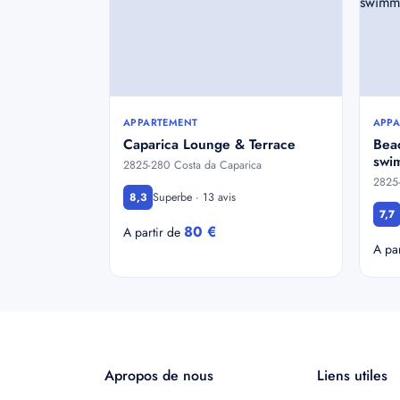
APPARTEMENT
APPA
Caparica Lounge & Terrace
Beac
swi
2825-280 Costa da Caparica
2825-
Superbe · 13 avis
8,3
7,7
80 €
A partir de
A pa
Apropos de nous
Liens utiles