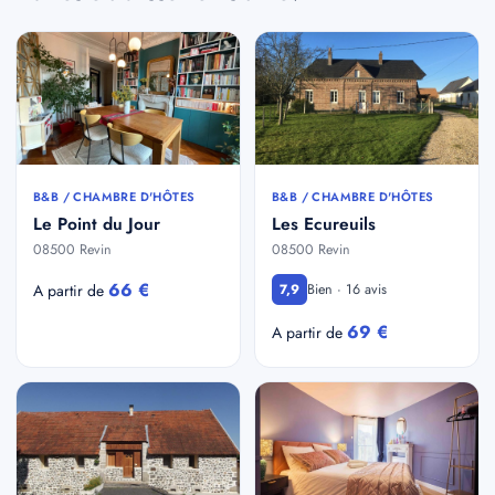
B&B / CHAMBRE D'HÔTES
B&B / CHAMBRE D'HÔTES
Le Point du Jour
Les Ecureuils
08500 Revin
08500 Revin
66 €
Bien · 16 avis
A partir de
7,9
69 €
A partir de