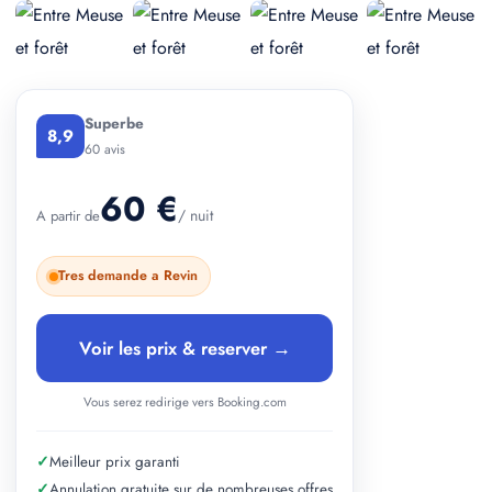
+ 5 photos
Superbe
8,9
60 avis
60 €
/ nuit
A partir de
Tres demande a Revin
Voir les prix & reserver →
Vous serez redirige vers Booking.com
✓
Meilleur prix garanti
✓
Annulation gratuite sur de nombreuses offres