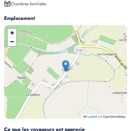
Chambres familiales
Emplacement
+
−
Leaflet
|
© OpenStreetMap
Ce que les voyageurs ont apprecie