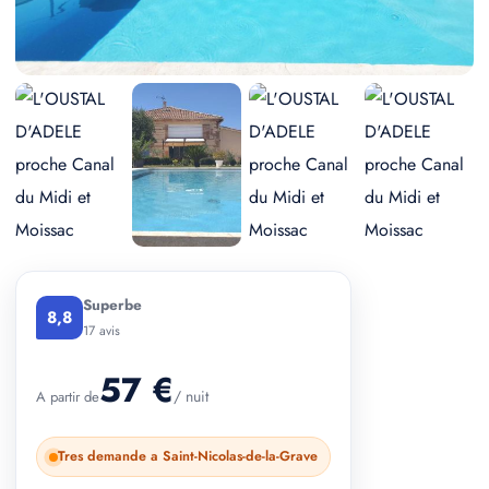
+ 2 photos
Superbe
8,8
17 avis
57 €
/ nuit
A partir de
Tres demande a Saint-Nicolas-de-la-Grave