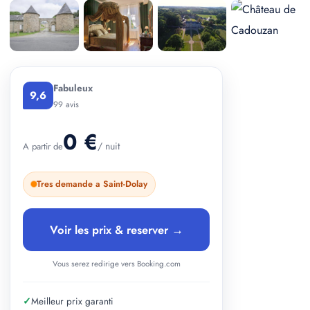
+ 2 photos
Fabuleux
9,6
99 avis
0 €
/ nuit
A partir de
Tres demande a Saint-Dolay
Voir les prix & reserver →
Vous serez redirige vers Booking.com
✓
Meilleur prix garanti