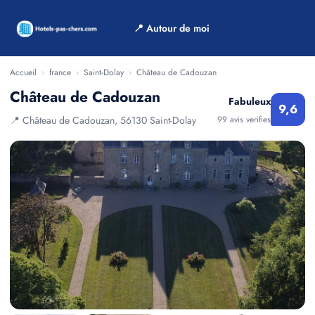
📍 Autour de moi
Accueil
›
france
›
Saint-Dolay
›
Château de Cadouzan
Château de Cadouzan
Fabuleux
9,6
📍 Château de Cadouzan, 56130 Saint-Dolay
99 avis verifies