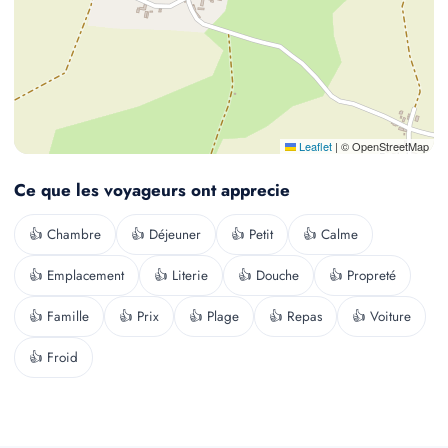
Leaflet
|
© OpenStreetMap
Ce que les voyageurs ont apprecie
👍 Chambre
👍 Déjeuner
👍 Petit
👍 Calme
👍 Emplacement
👍 Literie
👍 Douche
👍 Propreté
👍 Famille
👍 Prix
👍 Plage
👍 Repas
👍 Voiture
👍 Froid