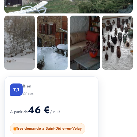
+ 1 photos
Bien
7,1
27 avis
46 €
/ nuit
A partir de
Tres demande a Saint-Didier-en-Velay