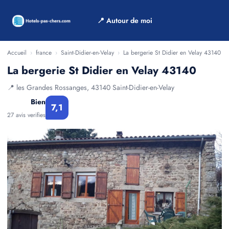
📍 Autour de moi
Accueil
›
france
›
Saint-Didier-en-Velay
›
La bergerie St Didier en Velay 43140
La bergerie St Didier en Velay 43140
📍 les Grandes Rossanges, 43140 Saint-Didier-en-Velay
Bien
7,1
27 avis verifies