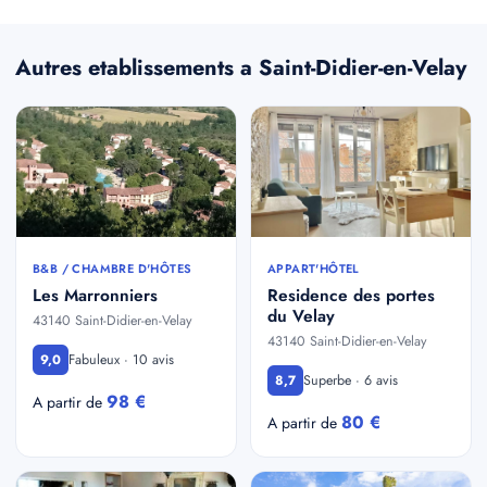
Autres etablissements a Saint-Didier-en-Velay
B&B / CHAMBRE D'HÔTES
APPART'HÔTEL
Les Marronniers
Residence des portes
du Velay
43140 Saint-Didier-en-Velay
43140 Saint-Didier-en-Velay
Fabuleux · 10 avis
9,0
Superbe · 6 avis
8,7
98 €
A partir de
80 €
A partir de