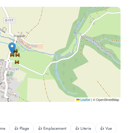
Leaflet
|
© OpenStreetMap
lme
👍 Plage
👍 Emplacement
👍 Literie
👍 Vue