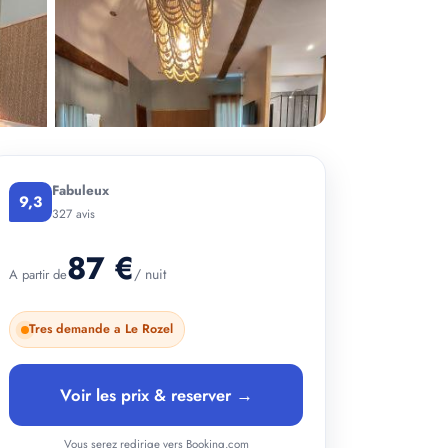
Fabuleux
9,3
327 avis
87 €
/ nuit
A partir de
+ 4 photos
Tres demande a Le Rozel
Voir les prix & reserver →
Vous serez redirige vers Booking.com