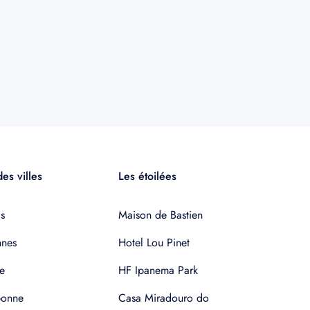
es villes
Les étoilées
s
Maison de Bastien
nnes
Hotel Lou Pinet
e
HF Ipanema Park
bonne
Casa Miradouro do