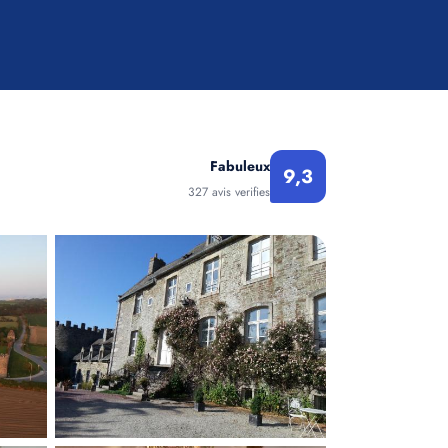
Fabuleux
9,3
327 avis verifies