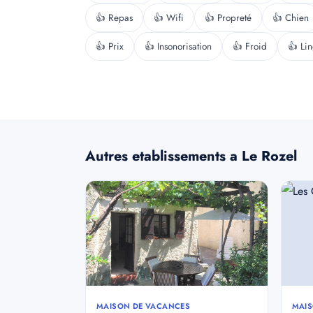
👍 Repas
👍 Wifi
👍 Propreté
👍 Chien
👍 Prix
👍 Insonorisation
👍 Froid
👍 Li
Autres etablissements a Le Rozel
MAISON DE VACANCES
MAIS