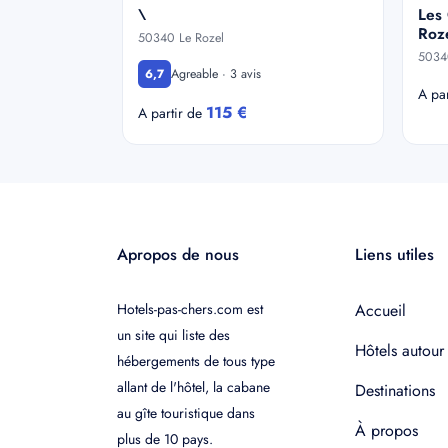
\
Les
Roz
50340 Le Rozel
5034
Agreable · 3 avis
6,7
A pa
115 €
A partir de
Apropos de nous
Liens utiles
Hotels-pas-chers.com est
Accueil
un site qui liste des
Hôtels autour
hébergements de tous type
allant de l'hôtel, la cabane
Destinations
au gîte touristique dans
À propos
plus de 10 pays.