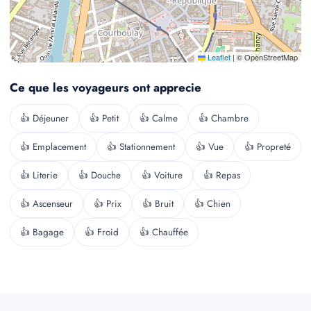
Leaflet
|
© OpenStreetMap
Ce que les voyageurs ont apprecie
👍 Déjeuner
👍 Petit
👍 Calme
👍 Chambre
👍 Emplacement
👍 Stationnement
👍 Vue
👍 Propreté
👍 Literie
👍 Douche
👍 Voiture
👍 Repas
👍 Ascenseur
👍 Prix
👍 Bruit
👍 Chien
👍 Bagage
👍 Froid
👍 Chauffée