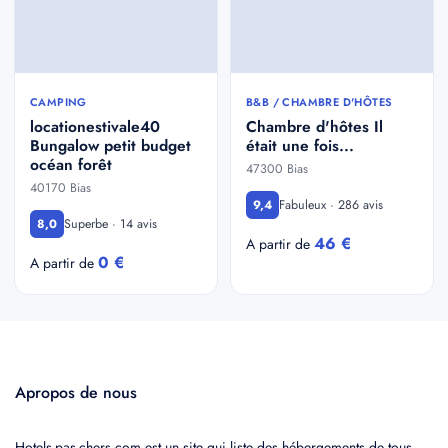
CAMPING
B&B / CHAMBRE D'HÔTES
locationestivale40
Chambre d'hôtes Il
Bungalow petit budget
était une fois...
océan forêt
47300 Bias
40170 Bias
Fabuleux · 286 avis
9,4
Superbe · 14 avis
8,0
46 €
A partir de
0 €
A partir de
Apropos de nous
Hotels-pas-chers.com est un site qui liste des hébergements de tous