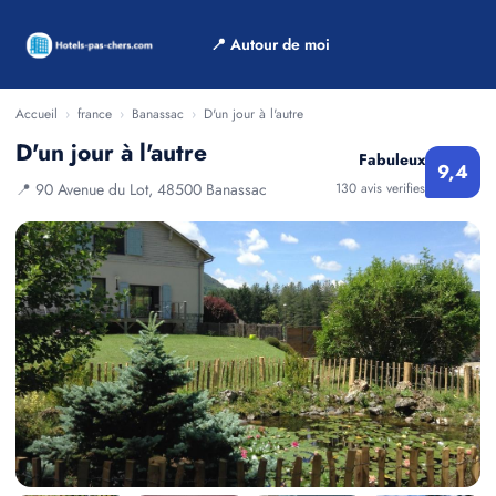
📍 Autour de moi
Accueil
›
france
›
Banassac
›
D'un jour à l'autre
D'un jour à l'autre
Fabuleux
9,4
📍 90 Avenue du Lot, 48500 Banassac
130 avis verifies