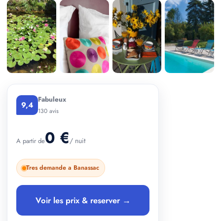
+ 2 photos
Fabuleux
9,4
130 avis
0 €
/ nuit
A partir de
Tres demande a Banassac
Voir les prix & reserver →