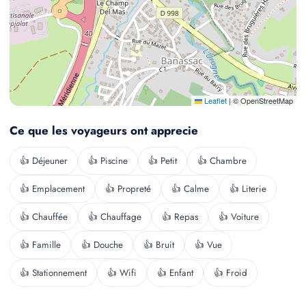
Leaflet
|
© OpenStreetMap
Ce que les voyageurs ont apprecie
👍 Déjeuner
👍 Piscine
👍 Petit
👍 Chambre
👍 Emplacement
👍 Propreté
👍 Calme
👍 Literie
👍 Chauffée
👍 Chauffage
👍 Repas
👍 Voiture
👍 Famille
👍 Douche
👍 Bruit
👍 Vue
👍 Stationnement
👍 Wifi
👍 Enfant
👍 Froid