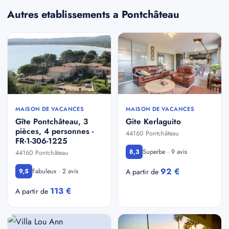
Autres etablissements a Pontchâteau
MAISON DE VACANCES
MAISON DE VACANCES
Gîte Pontchâteau, 3
Gite Kerlaguito
pièces, 4 personnes -
44160 Pontchâteau
FR-1-306-1225
Superbe · 9 avis
8,3
44160 Pontchâteau
92 €
Fabuleux · 2 avis
9,5
A partir de
113 €
A partir de