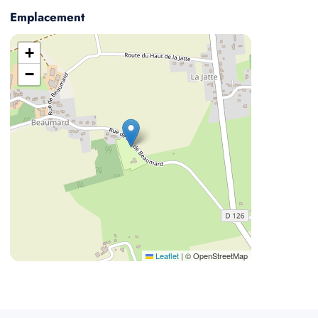
Emplacement
+
−
Leaflet
|
© OpenStreetMap