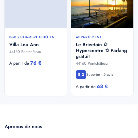
B&B / CHAMBRE D'HÔTES
APPARTEMENT
Villa Lou Ann
Le Brivetain ✩
Hypercentre ✩ Parking
44160 Pontchâteau
gratuit
76 €
A partir de
44160 Pontchâteau
Superbe · 5 avis
8,2
68 €
A partir de
Apropos de nous