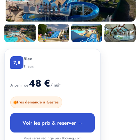
+ 1 photos
Bien
7,8
11 avis
48 €
/ nuit
A partir de
Tres demande a Gastes
Voir les prix & reserver →
Vous serez redirige vers Booking.com