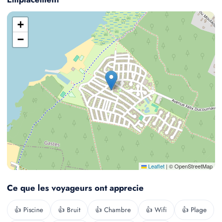
+
−
Leaflet
|
© OpenStreetMap
Ce que les voyageurs ont apprecie
👍 Piscine
👍 Bruit
👍 Chambre
👍 Wifi
👍 Plage