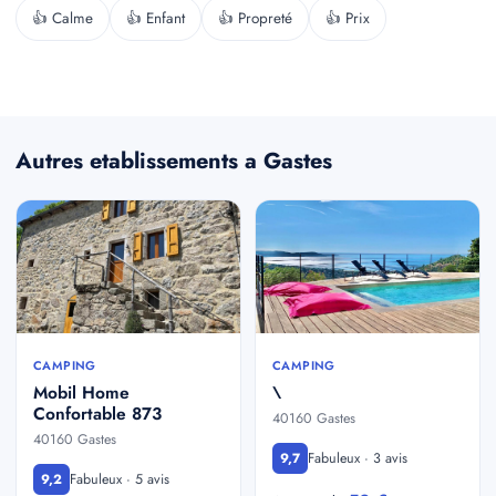
👍 Calme
👍 Enfant
👍 Propreté
👍 Prix
Autres etablissements a Gastes
CAMPING
CAMPING
Mobil Home
\
Confortable 873
40160 Gastes
40160 Gastes
Fabuleux · 3 avis
9,7
Fabuleux · 5 avis
9,2