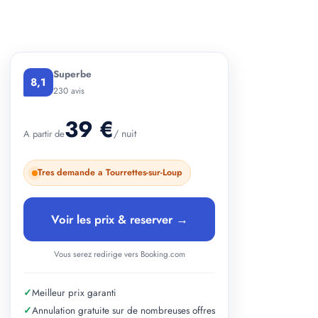
+ 2 photos
Superbe
8,1
230 avis
39 €
/ nuit
A partir de
Tres demande a Tourrettes-sur-Loup
Voir les prix & reserver →
Vous serez redirige vers Booking.com
✓
Meilleur prix garanti
✓
Annulation gratuite sur de nombreuses offres