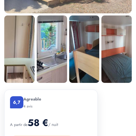
+ 3 photos
Agreable
6,7
4 avis
58 €
/ nuit
A partir de