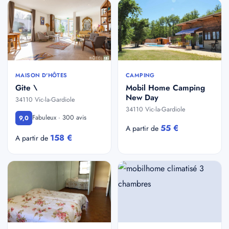
MAISON D'HÔTES
CAMPING
Gite \
Mobil Home Camping
New Day
34110 Vic-la-Gardiole
34110 Vic-la-Gardiole
Fabuleux · 300 avis
9,0
55 €
A partir de
158 €
A partir de