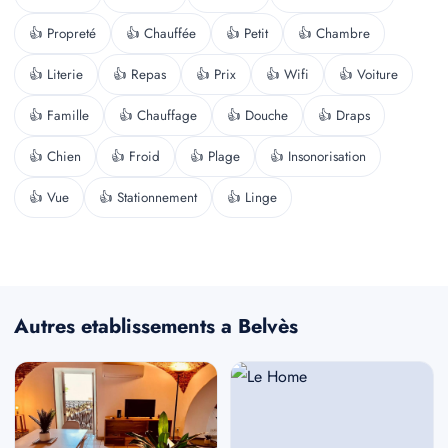
👍 Propreté
👍 Chauffée
👍 Petit
👍 Chambre
👍 Literie
👍 Repas
👍 Prix
👍 Wifi
👍 Voiture
👍 Famille
👍 Chauffage
👍 Douche
👍 Draps
👍 Chien
👍 Froid
👍 Plage
👍 Insonorisation
👍 Vue
👍 Stationnement
👍 Linge
Autres etablissements a Belvès