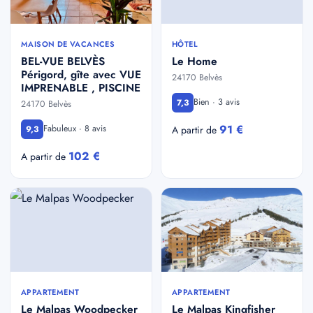
MAISON DE VACANCES
HÔTEL
BEL-VUE BELVÈS
Le Home
Périgord, gîte avec VUE
24170 Belvès
IMPRENABLE , PISCINE
Bien · 3 avis
7,3
24170 Belvès
91 €
Fabuleux · 8 avis
9,3
A partir de
102 €
A partir de
APPARTEMENT
APPARTEMENT
Le Malpas Woodpecker
Le Malpas Kingfisher