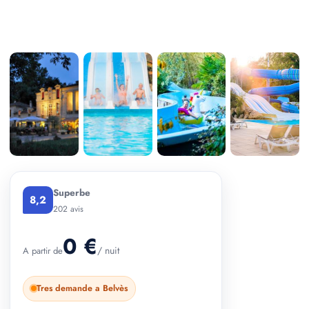
+ 2 photos
Superbe
8,2
202 avis
0 €
/ nuit
A partir de
Tres demande a Belvès