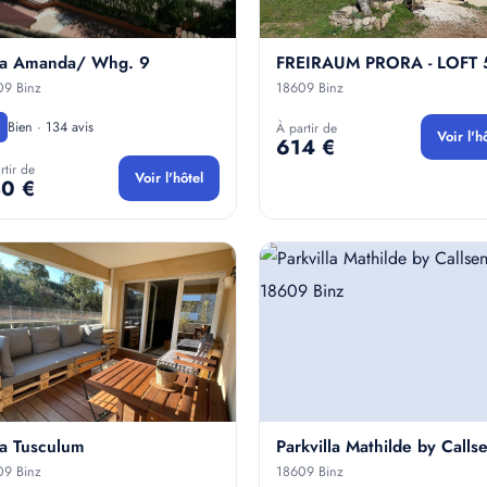
lla Amanda/ Whg. 9
FREIRAUM PRORA - LOFT 
09 Binz
18609 Binz
Bien · 134 avis
À partir de
Voir l'h
614 €
rtir de
Voir l'hôtel
0 €
la Tusculum
Parkvilla Mathilde by Calls
09 Binz
18609 Binz