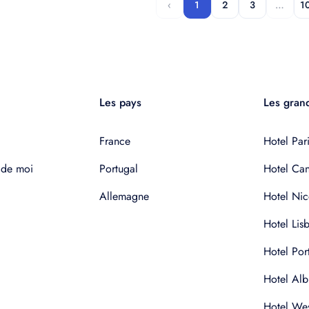
‹
1
2
3
…
1
Les pays
Les grand
France
Hotel Pari
 de moi
Portugal
Hotel Ca
Allemagne
Hotel Nic
Hotel Lis
Hotel Por
Hotel Alb
Hotel Wes