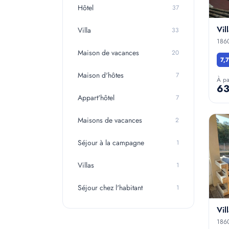
Hôtel
37
Vi
Villa
33
186
Maison de vacances
20
7,7
Maison d'hôtes
7
À pa
63
Appart'hôtel
7
Maisons de vacances
2
Séjour à la campagne
1
Villas
1
Séjour chez l'habitant
1
Vil
186