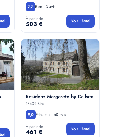
Bien · 3 avis
7,7
À partir de
ôtel
Voir l'hôtel
503 €
x
Residenz Margarete by Callsen
18609 Binz
Fabuleux · 60 avis
9,0
À partir de
Voir l'hôtel
461 €
ôtel