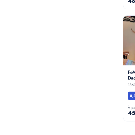
48
FeW
Dac
186
8,
À pa
45