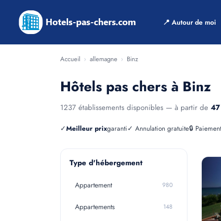
📍 Autour de moi
Accueil
›
allemagne
›
Binz
Hôtels pas chers à Binz
1237 établissements disponibles — à partir de
47
✓
Meilleur prix
garanti
✓ Annulation gratuite
🔒 Paiement
Type d'hébergement
Appartement
980
Appartements
148