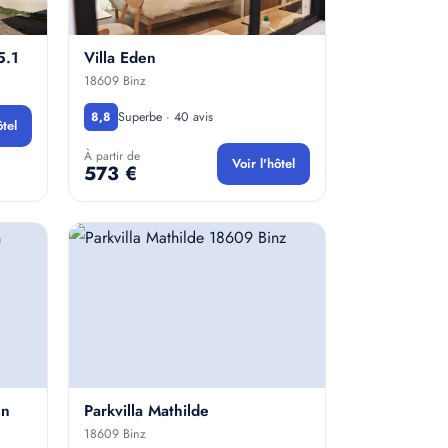
5.1
Villa Eden
18609 Binz
Superbe · 40 avis
8,8
ôtel
À partir de
Voir l'hôtel
573 €
en
Parkvilla Mathilde
18609 Binz