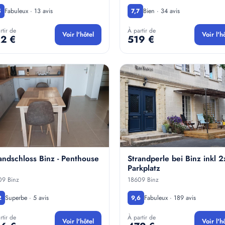
Fabuleux · 13 avis
Bien · 34 avis
5
7,7
rtir de
À partir de
Voir l'hôtel
Voir l'h
2 €
519 €
andschloss Binz - Penthouse
Strandperle bei Binz inkl 2
Parkplatz
09 Binz
18609 Binz
Superbe · 5 avis
Fabuleux · 189 avis
2
9,6
rtir de
À partir de
Voir l'hôtel
Voir l'h