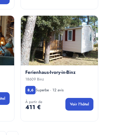
Ferienhaus-Ivory-in-Binz
18609 Binz
Superbe · 12 avis
8,6
ôtel
À partir de
Voir l'hôtel
411 €