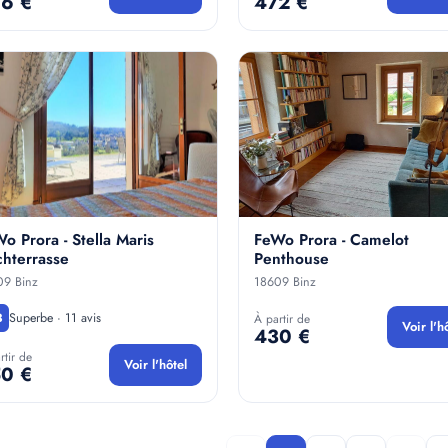
6 €
472 €
o Prora - Stella Maris
FeWo Prora - Camelot
hterrasse
Penthouse
09 Binz
18609 Binz
Superbe · 11 avis
3
À partir de
Voir l'h
430 €
rtir de
Voir l'hôtel
0 €