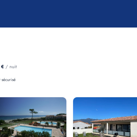
 €
/ nuit
 sécurisé