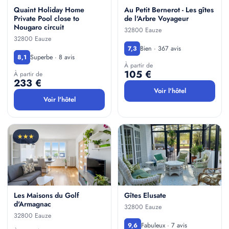
Quaint Holiday Home
Au Petit Bernerot - Les gîtes
Private Pool close to
de l'Arbre Voyageur
Nougaro circuit
32800 Eauze
32800 Eauze
Bien · 367 avis
7,3
Superbe · 8 avis
8,1
À partir de
105 €
À partir de
233 €
Voir l'hôtel
Voir l'hôtel
★★★
Les Maisons du Golf
Gîtes Elusate
d'Armagnac
32800 Eauze
32800 Eauze
Fabuleux · 7 avis
9,6