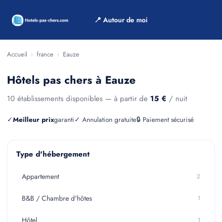
📍 Autour de moi
Accueil
›
france
›
Eauze
Hôtels pas chers à Eauze
10 établissements disponibles — à partir de
15 €
/ nuit
✓
Meilleur prix
garanti
✓ Annulation gratuite
🔒 Paiement sécurisé
Type d'hébergement
Appartement
2
B&B / Chambre d'hôtes
1
Hôtel
1