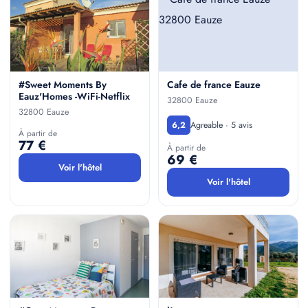
#Sweet Moments By
Cafe de france Eauze
Eauz'Homes -WiFi-Netflix
32800 Eauze
32800 Eauze
Agreable · 5 avis
6,2
À partir de
77 €
À partir de
69 €
Voir l'hôtel
Voir l'hôtel