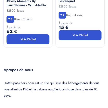
#Cosy Moments By
l'estanquet
Eauz'Homes - WiFi-Netflix
32800 Eauze
32800 Eauze
Bien · 4 avis
7,7
Bien · 51 avis
7,8
À partir de
15 €
À partir de
62 €
Voir l'hôtel
Voir l'hôtel
Apropos de nous
Hotels-pas-chers.com est un site qui liste des hébergements de tous
type allant de l'hôtel, la cabane au gîte touristique dans plus de 10
pays.