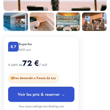
+ 1 photos
Superbe
8,7
1605 avis
72 €
/ nuit
A partir de
Tres demande a Fenais da Luz
Voir les prix & reserver →
Vous serez redirige vers Booking.com