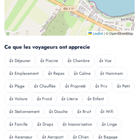
Leaflet
|
© OpenStreetMap
Ce que les voyageurs ont apprecie
👍 Déjeuner
👍 Piscine
👍 Chambre
👍 Vue
👍 Emplacement
👍 Repas
👍 Calme
👍 Hammam
👍 Plage
👍 Chauffée
👍 Propreté
👍 Prix
👍 Petit
👍 Voiture
👍 Froid
👍 Literie
👍 Enfant
👍 Stationnement
👍 Douche
👍 Bruit
👍 Wifi
👍 Famille
👍 Draps
👍 Insonorisation
👍 Linge
👍 Ascenseur
👍 Aeroport
👍 Chien
👍 Bagage