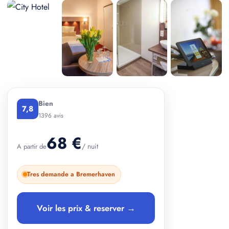
+ 2 photos
Bien
7,8
1396 avis
68 €
/ nuit
A partir de
Tres demande a Bremerhaven
Voir les prix & reserver →