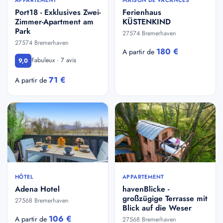
Port18 - Exklusives Zwei-
Ferienhaus
Zimmer-Apartment am
KÜSTENKIND
Park
27574 Bremerhaven
27574 Bremerhaven
180 €
A partir de
Fabuleux · 7 avis
9,0
71 €
A partir de
HÔTEL
APPARTEMENT
Adena Hotel
havenBlicke -
großzügige Terrasse mit
27568 Bremerhaven
Blick auf die Weser
106 €
A partir de
27568 Bremerhaven