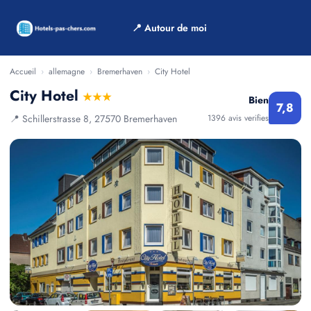
📍 Autour de moi
Accueil
›
allemagne
›
Bremerhaven
›
City Hotel
City Hotel
★★★
Bien
7,8
📍 Schillerstrasse 8, 27570 Bremerhaven
1396 avis verifies