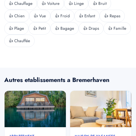
👍 Chauffage
👍 Voiture
👍 Linge
👍 Bruit
👍 Chien
👍 Vue
👍 Froid
👍 Enfant
👍 Repas
👍 Plage
👍 Petit
👍 Bagage
👍 Draps
👍 Famille
👍 Chauffée
Autres etablissements a Bremerhaven
APPARTEMENT
MAISON DE VACANCES