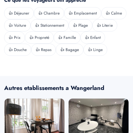
Ce que les voyageurs ont apprecie
👍 Déjeuner
👍 Chambre
👍 Emplacement
👍 Calme
👍 Voiture
👍 Stationnement
👍 Plage
👍 Literie
👍 Prix
👍 Propreté
👍 Famille
👍 Enfant
👍 Douche
👍 Repas
👍 Bagage
👍 Linge
Autres etablissements a Wangerland