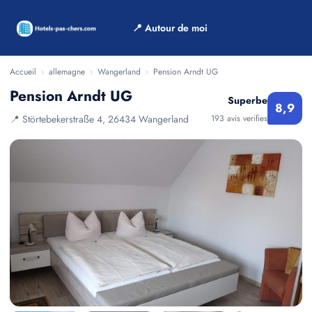
📍 Autour de moi
Accueil
›
allemagne
›
Wangerland
›
Pension Arndt UG
Pension Arndt UG
Superbe
8,9
📍 Störtebekerstraße 4, 26434 Wangerland
193 avis verifies