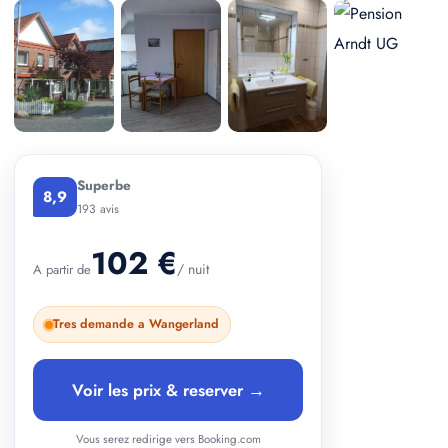
+ 2 photos
Superbe
8,9
193 avis
102 €
/ nuit
A partir de
Tres demande a Wangerland
Voir les prix & reserver →
Vous serez redirige vers Booking.com