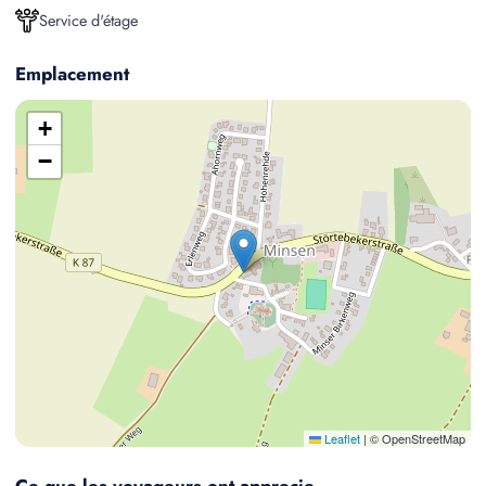
Service d'étage
Emplacement
+
−
Leaflet
|
© OpenStreetMap