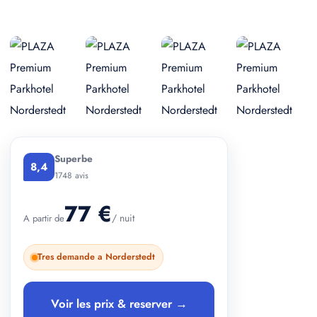
+ 3 photos
Superbe
8,4
1748 avis
77 €
/ nuit
A partir de
Tres demande a Norderstedt
Voir les prix & reserver →