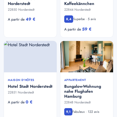
Norderstedt
Kaffeekännchen
22850 Norderstedt
22844 Norderstedt
49 €
Superbe · 5 avis
A partir de
8,4
59 €
A partir de
MAISON D'HÔTES
APPARTEMENT
Hotel Stadt Norderstedt
Bungalow-Wohnung
nahe Flughafen
22851 Norderstedt
Hamburg
0 €
A partir de
22848 Norderstedt
Fabuleux · 122 avis
9,1