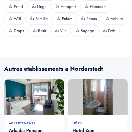
👍 Froid
👍 Linge
👍 Aeroport
👍 Hammam
👍 Wifi
👍 Famille
👍 Enfant
👍 Repas
👍 Voiture
👍 Draps
👍 Bruit
👍 Vue
👍 Bagage
👍 Petit
Autres etablissements a Norderstedt
APPARTEMENTS
HÔTEL
Arkadia Pension
Hotel Zum