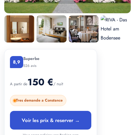
+ 2 photos
Superbe
8,9
526 avis
150 €
/ nuit
A partir de
Tres demande a Constance
Voir les prix & reserver →