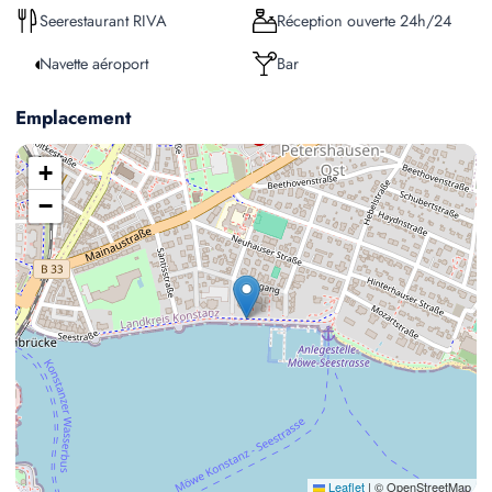
Seerestaurant RIVA
Réception ouverte 24h/24
Navette aéroport
Bar
Emplacement
+
−
Leaflet
|
© OpenStreetMap