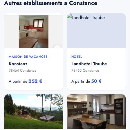
Autres etablissements a Constance
MAISON DE VACANCES
HÔTEL
Konstanz
Landhotel Traube
78464 Constance
78465 Constance
252 €
50 €
A partir de
A partir de