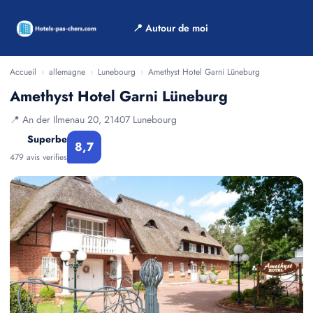
📍 Autour de moi
Accueil
›
allemagne
›
Lunebourg
›
Amethyst Hotel Garni Lüneburg
Amethyst Hotel Garni Lüneburg
📍 An der Ilmenau 20, 21407 Lunebourg
Superbe
8,7
479 avis verifies