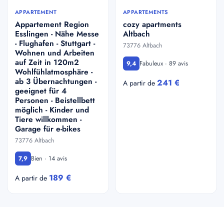
APPARTEMENT
APPARTEMENTS
Appartement Region
cozy apartments
Esslingen - Nähe Messe
Altbach
- Flughafen - Stuttgart -
73776 Altbach
Wohnen und Arbeiten
auf Zeit in 120m2
Fabuleux · 89 avis
9,4
Wohlfühlatmosphäre -
ab 3 Übernachtungen -
241 €
A partir de
geeignet für 4
Personen - Beistellbett
möglich - Kinder und
Tiere willkommen -
Garage für e-bikes
73776 Altbach
Bien · 14 avis
7,9
189 €
A partir de