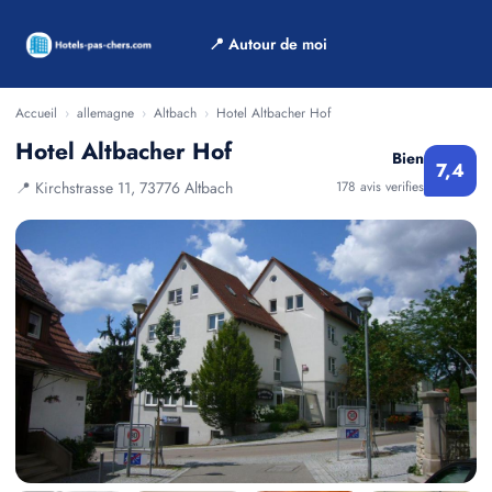
📍 Autour de moi
Accueil
›
allemagne
›
Altbach
›
Hotel Altbacher Hof
Hotel Altbacher Hof
Bien
7,4
📍 Kirchstrasse 11, 73776 Altbach
178 avis verifies