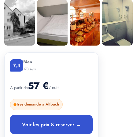
+ 4 photos
Bien
7,4
178 avis
57 €
/ nuit
A partir de
Tres demande a Altbach
Voir les prix & reserver →