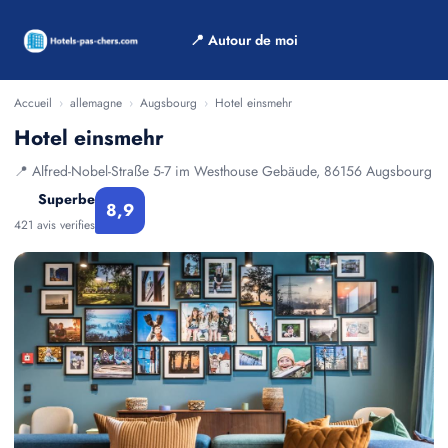
📍 Autour de moi
Accueil
›
allemagne
›
Augsbourg
›
Hotel einsmehr
Hotel einsmehr
📍 Alfred-Nobel-Straße 5-7 im Westhouse Gebäude, 86156 Augsbourg
Superbe
8,9
421 avis verifies