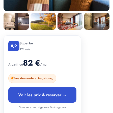
+ 2 photos
Superbe
8,9
421 avis
82 €
/ nuit
A partir de
Tres demande a Augsbourg
Voir les prix & reserver →
Vous serez redirige vers Booking.com