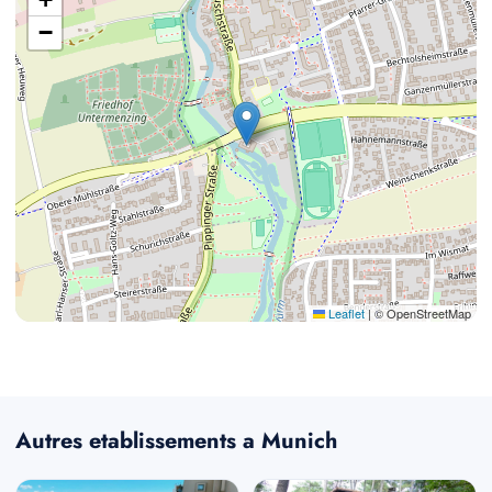
−
Leaflet
|
© OpenStreetMap
Autres etablissements a Munich