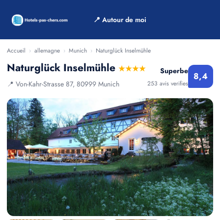
📍 Autour de moi
Accueil
›
allemagne
›
Munich
›
Naturglück Inselmühle
Naturglück Inselmühle
★★★★
Superbe
8,4
📍 Von-Kahr-Strasse 87, 80999 Munich
253 avis verifies