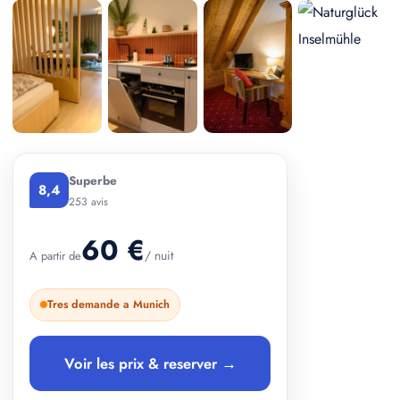
+ 3 photos
Superbe
8,4
253 avis
60 €
/ nuit
A partir de
Tres demande a Munich
Voir les prix & reserver →