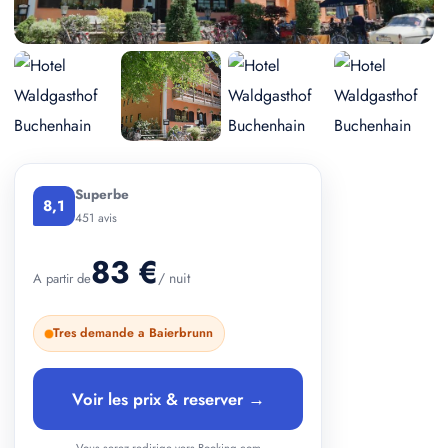
+ 1 photos
Superbe
8,1
451 avis
83 €
/ nuit
A partir de
Tres demande a Baierbrunn
Voir les prix & reserver →