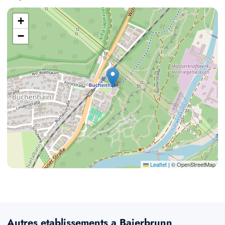
+
−
Leaflet
|
© OpenStreetMap
Autres etablissements a Baierbrunn