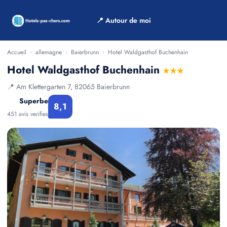
📍 Autour de moi
Accueil
›
allemagne
›
Baierbrunn
›
Hotel Waldgasthof Buchenhain
Hotel Waldgasthof Buchenhain
★★★
📍 Am Klettergarten 7, 82065 Baierbrunn
Superbe
8,1
451 avis verifies