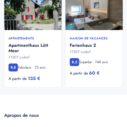
APPARTEMENTS
MAISON DE VACANCES
Apartmenthaus Lütt
Ferienhaus 2
Meer
17207 Ludorf
17207 Ludorf
Superbe · 748 avis
8,3
Fabuleux · 72 avis
9,5
60 €
A partir de
135 €
A partir de
Apropos de nous