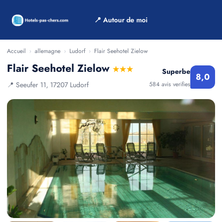
📍 Autour de moi
Accueil
›
allemagne
›
Ludorf
›
Flair Seehotel Zielow
Flair Seehotel Zielow
★★★
Superbe
8,0
📍 Seeufer 11, 17207 Ludorf
584 avis verifies