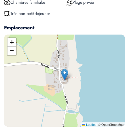
Chambres familiales
Plage privée
Très bon petit-déjeuner
Emplacement
+
−
Leaflet
|
© OpenStreetMap