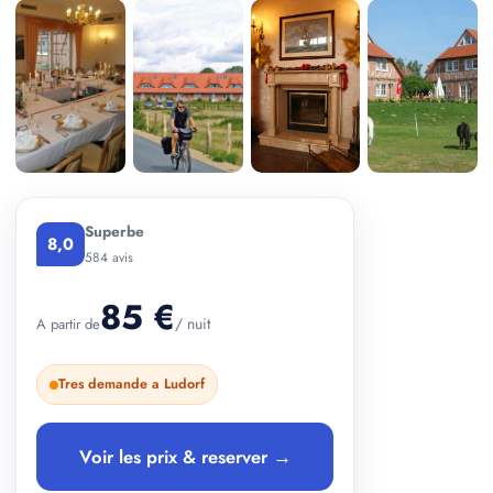
+ 3 photos
Superbe
8,0
584 avis
85 €
/ nuit
A partir de
Tres demande a Ludorf
Voir les prix & reserver →