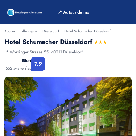
📍 Autour de moi
Accueil
›
allemagne
›
Düsseldorf
›
Hotel Schumacher Düsseldorf
Hotel Schumacher Düsseldorf
★★★
📍 Worringer Strasse 55, 40211 Düsseldorf
Bien
7,9
1562 avis verifies