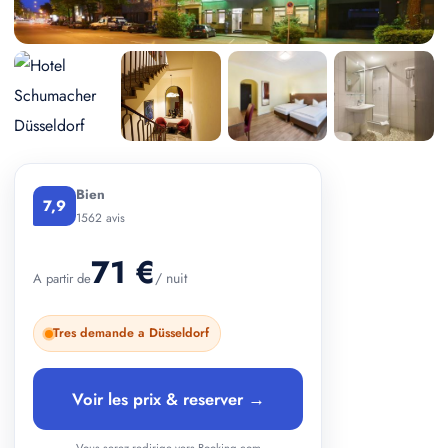
+ 2 photos
Bien
7,9
1562 avis
71 €
/ nuit
A partir de
Tres demande a Düsseldorf
Voir les prix & reserver →