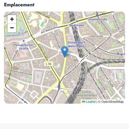
Emplacement
+
−
Leaflet
|
© OpenStreetMap