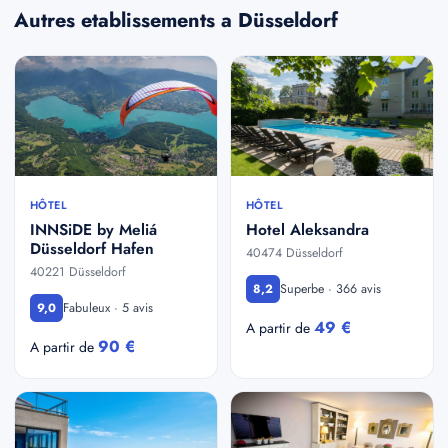
Autres etablissements a Düsseldorf
HÔTEL
HÔTEL
INNSiDE by Meliá
Hotel Aleksandra
Düsseldorf Hafen
40474 Düsseldorf
40221 Düsseldorf
Superbe · 366 avis
8,2
Fabuleux · 5 avis
9,0
49 €
A partir de
90 €
A partir de