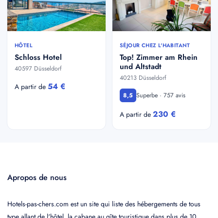
HÔTEL
SÉJOUR CHEZ L'HABITANT
Schloss Hotel
Top! Zimmer am Rhein
und Altstadt
40597 Düsseldorf
40213 Düsseldorf
54 €
A partir de
Superbe · 757 avis
8,5
230 €
A partir de
Apropos de nous
Hotels-pas-chers.com est un site qui liste des hébergements de tous
type allant de l'hôtel, la cabane au gîte touristique dans plus de 10