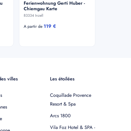
au
Ferienwohnung Gerti Huber -
Chiemgau Karte
83334 Inzell
119 €
A partir de
es villes
Les étoilées
s
Coquillade Provence
Resort & Spa
nnes
Arcs 1800
e
Vila Foz Hotel & SPA -
bonne