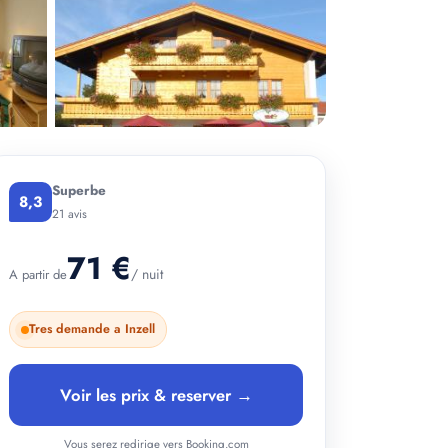
Superbe
+ 2 photos
8,3
21 avis
71 €
/ nuit
A partir de
Tres demande a Inzell
Voir les prix & reserver →
Vous serez redirige vers Booking.com