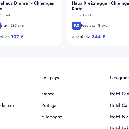
tehaus Drahrer - Chiemgau
Haus Kreiznegge - Chiemg
e
Karte
 Inzell
83334 Inzell
Bien · 289 avis
Fabuleux · 8 avis
9,0
107 €
244 €
rtir de
A partir de
Les pays
Les grand
France
Hotel Pari
 de moi
Portugal
Hotel Ca
Allemagne
Hotel Nic
Hotel Lis