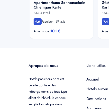
Apartmenthaus Sonnenschein -
Gäs
Chiemgau Karte
Kart
83334 Inzell
83334
Fabuleux · 57 avis
9,6
7,4
101 €
A partir de
A pa
Apropos de nous
Liens utiles
Hotels-pas-chers.com est
Accueil
un site qui liste des
Hôtels autour
hébergements de tous type
allant de l'hôtel, la cabane
Destinations
au gîte touristique dans
À propos