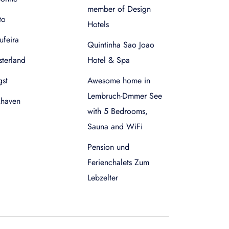
member of Design
to
Hotels
ufeira
Quintinha Sao Joao
terland
Hotel & Spa
gst
Awesome home in
Lembruch-Dmmer See
xhaven
with 5 Bedrooms,
Sauna and WiFi
Pension und
Ferienchalets Zum
Lebzelter