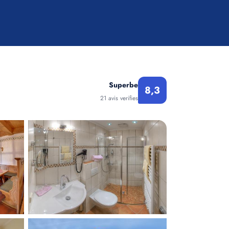
Superbe
8,3
21 avis verifies