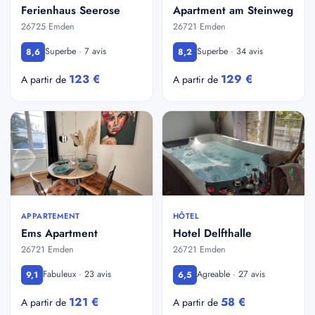
Ferienhaus Seerose
Apartment am Steinweg
26725 Emden
26721 Emden
Superbe · 7 avis
Superbe · 34 avis
8,6
8,2
123 €
129 €
A partir de
A partir de
APPARTEMENT
HÔTEL
Ems Apartment
Hotel Delfthalle
26721 Emden
26721 Emden
Fabuleux · 23 avis
Agreable · 27 avis
9,1
6,5
121 €
58 €
A partir de
A partir de