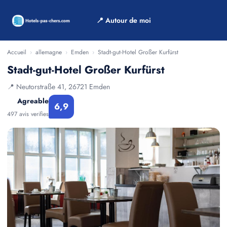
📍 Autour de moi
Accueil
›
allemagne
›
Emden
›
Stadt-gut-Hotel Großer Kurfürst
Stadt-gut-Hotel Großer Kurfürst
📍 Neutorstraße 41, 26721 Emden
Agreable
6,9
497 avis verifies