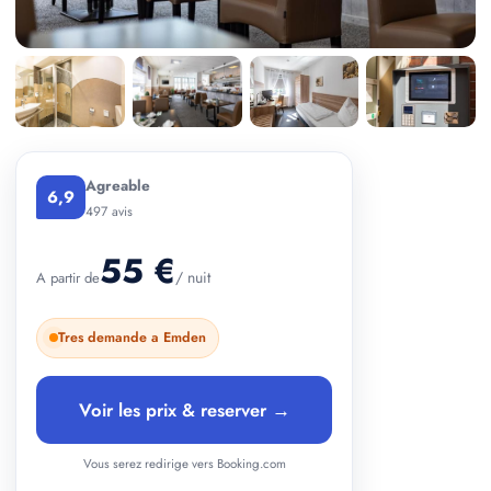
+ 1 photos
Agreable
6,9
497 avis
55 €
/ nuit
A partir de
Tres demande a Emden
Voir les prix & reserver →
Vous serez redirige vers Booking.com