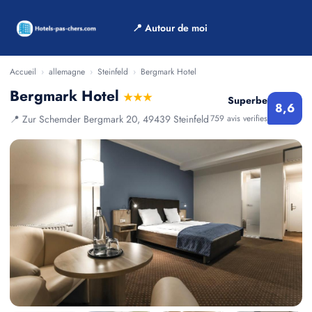
📍 Autour de moi
Accueil
›
allemagne
›
Steinfeld
›
Bergmark Hotel
Bergmark Hotel
★★★
Superbe
8,6
📍 Zur Schemder Bergmark 20, 49439 Steinfeld
759 avis verifies