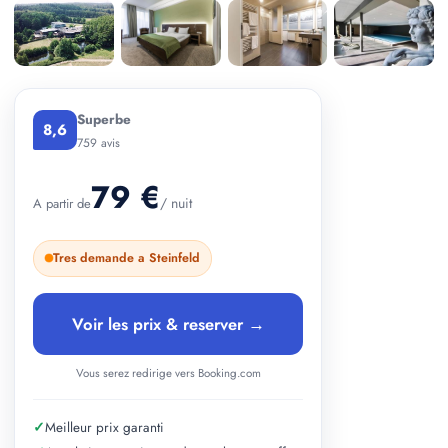
+ 2 photos
Superbe
8,6
759 avis
79 €
/ nuit
A partir de
Tres demande a Steinfeld
Voir les prix & reserver →
Vous serez redirige vers Booking.com
✓
Meilleur prix garanti