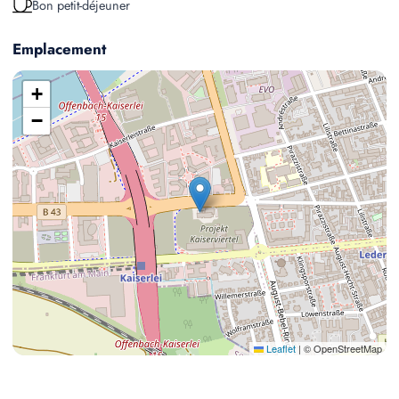
Bon petit-déjeuner
Emplacement
+
−
Leaflet
|
© OpenStreetMap