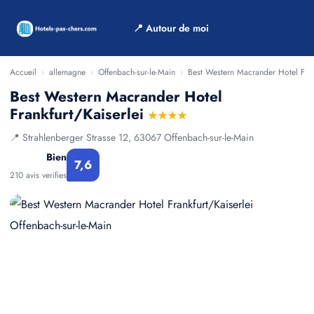
📍 Autour de moi
Accueil
›
allemagne
›
Offenbach-sur-le-Main
›
Best Western Macrander Hotel Frank
Best Western Macrander Hotel
Frankfurt/Kaiserlei
★★★★
📍 Strahlenberger Strasse 12, 63067 Offenbach-sur-le-Main
Bien
7,6
210 avis verifies