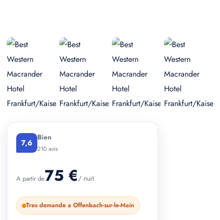
+ 2 photos
Bien
7,6
210 avis
75 €
/ nuit
A partir de
Tres demande a Offenbach-sur-le-Main