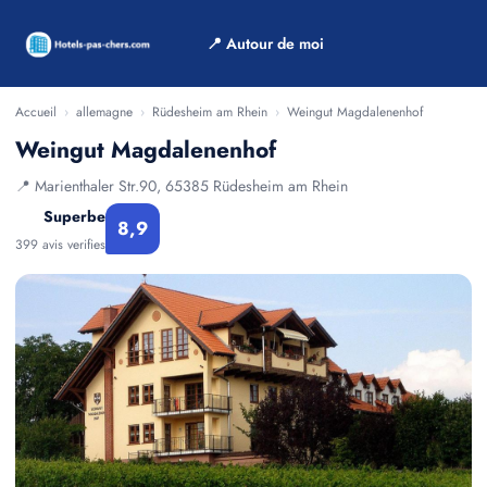
📍 Autour de moi
Accueil
›
allemagne
›
Rüdesheim am Rhein
›
Weingut Magdalenenhof
Weingut Magdalenenhof
📍 Marienthaler Str.90, 65385 Rüdesheim am Rhein
Superbe
8,9
399 avis verifies