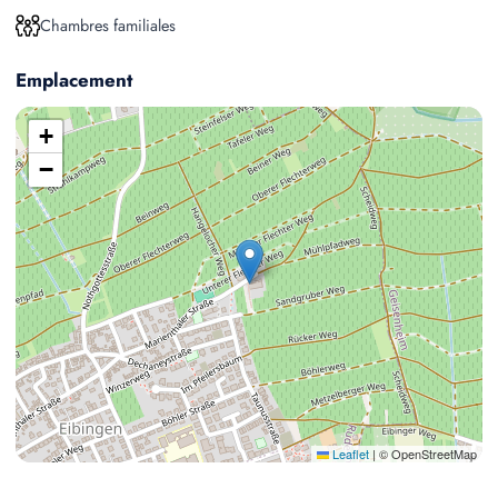
Chambres familiales
Emplacement
+
−
Leaflet
|
© OpenStreetMap