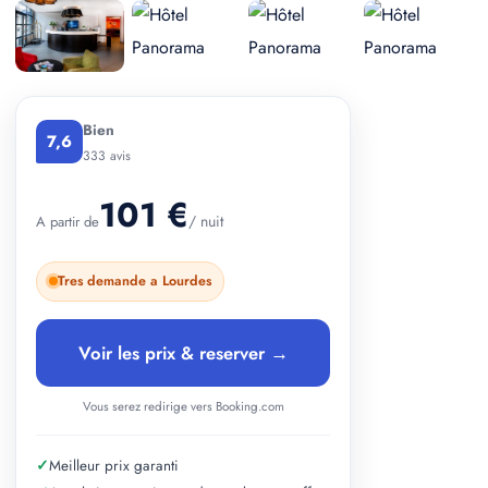
+ 2 photos
Bien
7,6
333 avis
101 €
/ nuit
A partir de
Tres demande a Lourdes
Voir les prix & reserver →
Vous serez redirige vers Booking.com
✓
Meilleur prix garanti