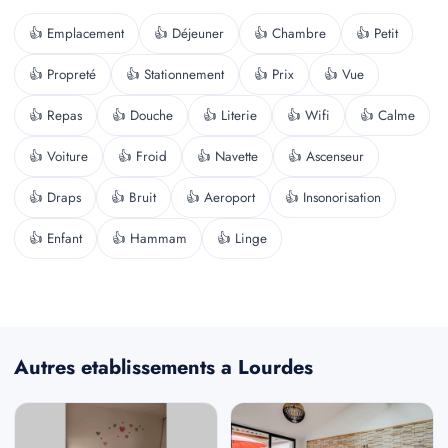
👍 Emplacement
👍 Déjeuner
👍 Chambre
👍 Petit
👍 Propreté
👍 Stationnement
👍 Prix
👍 Vue
👍 Repas
👍 Douche
👍 Literie
👍 Wifi
👍 Calme
👍 Voiture
👍 Froid
👍 Navette
👍 Ascenseur
👍 Draps
👍 Bruit
👍 Aeroport
👍 Insonorisation
👍 Enfant
👍 Hammam
👍 Linge
Autres etablissements a Lourdes