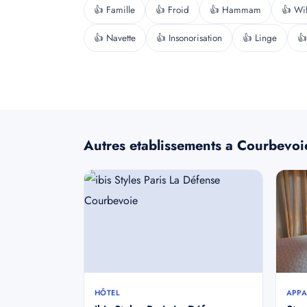
👍 Famille
👍 Froid
👍 Hammam
👍 Wif
👍 Navette
👍 Insonorisation
👍 Linge
👍
Autres etablissements a Courbevoi
HÔTEL
APPA