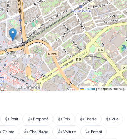
Leaflet
|
© OpenStreetMap
👍 Petit
👍 Propreté
👍 Prix
👍 Literie
👍 Vue
 Calme
👍 Chauffage
👍 Voiture
👍 Enfant