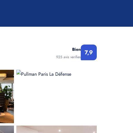
Bien
7,9
925 avis verifies