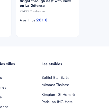
Bright through nest with view
on La Défense
92400 Courbevoie
201 €
A partir de
es villes
Les étoilées
s
Sofitel Biarritz Le
Miramar Thalassa
nnes
Kimpton - St Honoré
e
Paris, an IHG Hotel
bonne