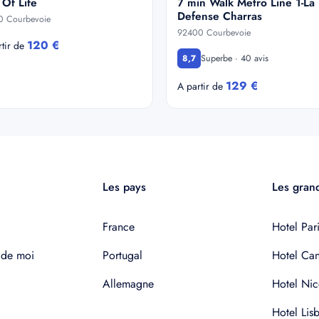
 Of Life
7 min Walk Metro Line 1-La
Defense Charras
0 Courbevoie
92400 Courbevoie
120 €
rtir de
Superbe · 40 avis
8,7
129 €
A partir de
Les pays
Les grand
France
Hotel Pari
 de moi
Portugal
Hotel Ca
Allemagne
Hotel Nic
Hotel Lis