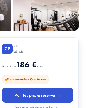
+ 2 photos
Bien
7,9
925 avis
186 €
/ nuit
A partir de
Tres demande a Courbevoie
Voir les prix & reserver →
Vous serez redirige vers Booking.com