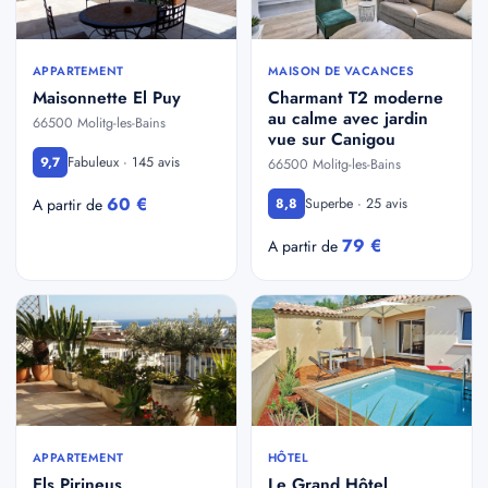
APPARTEMENT
MAISON DE VACANCES
Maisonnette El Puy
Charmant T2 moderne
au calme avec jardin
66500 Molitg-les-Bains
vue sur Canigou
Fabuleux · 145 avis
9,7
66500 Molitg-les-Bains
60 €
Superbe · 25 avis
A partir de
8,8
79 €
A partir de
APPARTEMENT
HÔTEL
Els Pirineus
Le Grand Hôtel