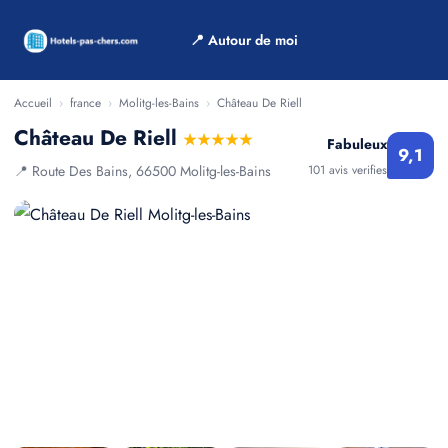
📍 Autour de moi
Accueil
›
france
›
Molitg-les-Bains
›
Château De Riell
Château De Riell
★★★★★
Fabuleux
9,1
📍 Route Des Bains, 66500 Molitg-les-Bains
101 avis verifies