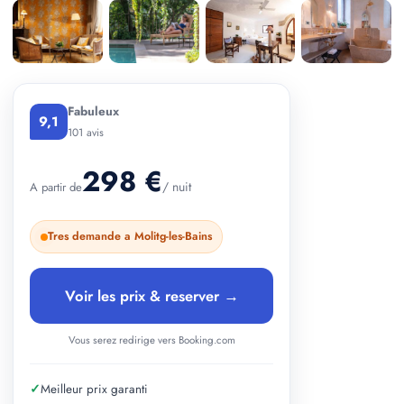
+ 2 photos
Fabuleux
9,1
101 avis
298 €
/ nuit
A partir de
Tres demande a Molitg-les-Bains
Voir les prix & reserver →
Vous serez redirige vers Booking.com
✓
Meilleur prix garanti