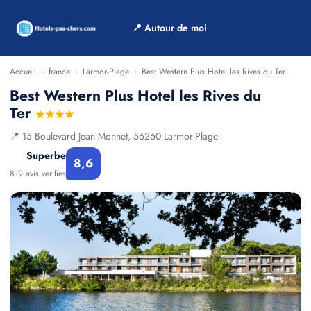
📍 Autour de moi
Accueil
›
france
›
Larmor-Plage
›
Best Western Plus Hotel les Rives du Ter
Best Western Plus Hotel les Rives du
Ter
★★★★
📍 15 Boulevard Jean Monnet, 56260 Larmor-Plage
Superbe
8,6
819 avis verifies