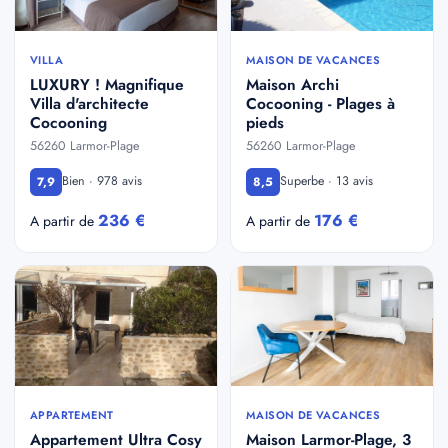
VILLA
MAISON DE VACANCES
LUXURY ! Magnifique
Maison Archi
Villa d'architecte
Cocooning - Plages à
Cocooning
pieds
56260 Larmor-Plage
56260 Larmor-Plage
Bien · 978 avis
Superbe · 13 avis
7,9
8,5
236 €
176 €
A partir de
A partir de
APPARTEMENT
MAISON DE VACANCES
Appartement Ultra Cosy
Maison Larmor-Plage, 3