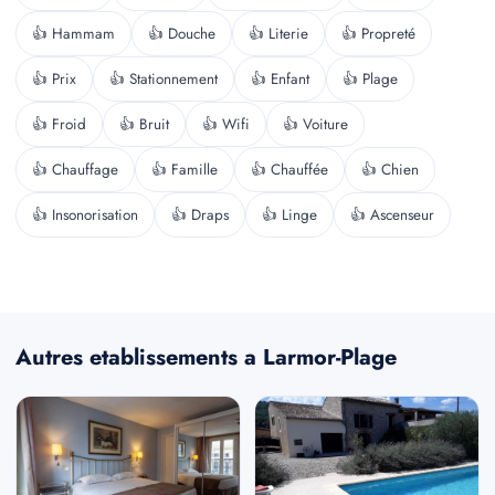
👍 Hammam
👍 Douche
👍 Literie
👍 Propreté
👍 Prix
👍 Stationnement
👍 Enfant
👍 Plage
👍 Froid
👍 Bruit
👍 Wifi
👍 Voiture
👍 Chauffage
👍 Famille
👍 Chauffée
👍 Chien
👍 Insonorisation
👍 Draps
👍 Linge
👍 Ascenseur
Autres etablissements a Larmor-Plage