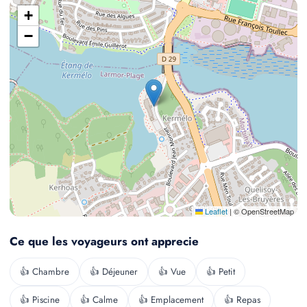
+
−
Leaflet
|
© OpenStreetMap
Ce que les voyageurs ont apprecie
👍 Chambre
👍 Déjeuner
👍 Vue
👍 Petit
👍 Piscine
👍 Calme
👍 Emplacement
👍 Repas