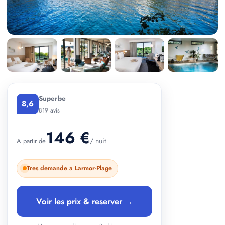
+ 2 photos
Superbe
8,6
819 avis
146 €
/ nuit
A partir de
Tres demande a Larmor-Plage
Voir les prix & reserver →