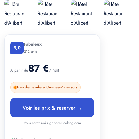
+ 3 photos
Fabuleux
9,0
212 avis
87 €
/ nuit
A partir de
Tres demande a Caunes-Minervois
Voir les prix & reserver →
Vous serez redirige vers Booking.com