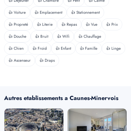
👍 Déjeuner
👍 Chambre
👍 Petit
👍 Calme
👍 Voiture
👍 Emplacement
👍 Stationnement
👍 Propreté
👍 Literie
👍 Repas
👍 Vue
👍 Prix
👍 Douche
👍 Bruit
👍 Wifi
👍 Chauffage
👍 Chien
👍 Froid
👍 Enfant
👍 Famille
👍 Linge
👍 Ascenseur
👍 Draps
Autres etablissements a Caunes-Minervois