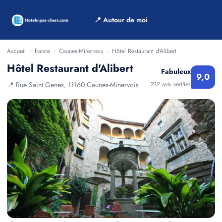
📍 Autour de moi
Accueil
›
france
›
Caunes-Minervois
›
Hôtel Restaurant d'Alibert
Hôtel Restaurant d'Alibert
Fabuleux
9,0
📍 Rue Saint Genes, 11160 Caunes-Minervois
212 avis verifies