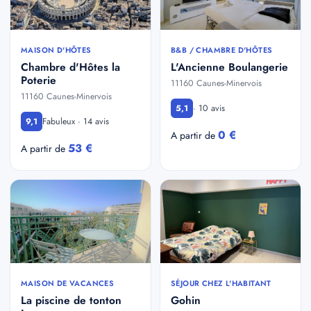
MAISON D'HÔTES
B&B / CHAMBRE D'HÔTES
Chambre d'Hôtes la
L'Ancienne Boulangerie
Poterie
11160 Caunes-Minervois
11160 Caunes-Minervois
· 10 avis
5,1
Fabuleux · 14 avis
9,1
0 €
A partir de
53 €
A partir de
MAISON DE VACANCES
SÉJOUR CHEZ L'HABITANT
La piscine de tonton
Gohin