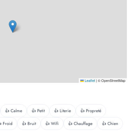
Leaflet
|
© OpenStreetMap
👍 Calme
👍 Petit
👍 Literie
👍 Propreté
 Froid
👍 Bruit
👍 Wifi
👍 Chauffage
👍 Chien