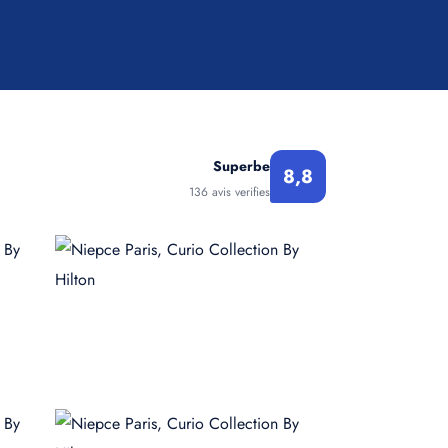
Superbe
8,8
136 avis verifies