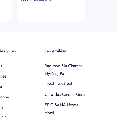
es villes
Les étoilées
s
Radisson Blu Champs-
Elysées, Paris
nnes
Hotel Cap Estel
e
Casa dos Cinco - Gerês
bonne
EPIC SANA Lisboa
to
Hotel