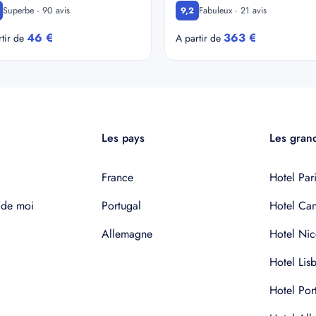
Superbe · 90 avis
Fabuleux · 21 avis
9,2
46 €
363 €
rtir de
A partir de
Les pays
Les grand
France
Hotel Pari
 de moi
Portugal
Hotel Ca
Allemagne
Hotel Nic
Hotel Lis
Hotel Por