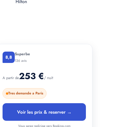
+ 4 photos
Superbe
8,8
136 avis
253 €
/ nuit
A partir de
Tres demande a Paris
Voir les prix & reserver →
Vous serez redirige vers Booking.com