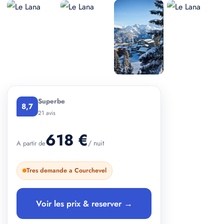
+ 2 photos
Superbe
8,7
21 avis
618 €
/ nuit
A partir de
Tres demande a Courchevel
Voir les prix & reserver →